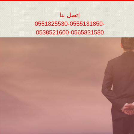
اتصل بنا
0551825530-0555131850-
0538521600-0565831580