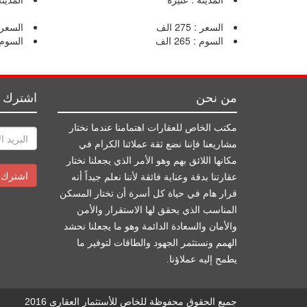
السعر : 275 الف
السعر 
السوم : 265 الف
السوم
من نحن
اشترك م
مكتب الخاص للعقارات اهتمامنا عندما نختار
مشاريعنا فإننا نضع ثقة عملائنا الكرام في
مكانها اللائق بهم وهو الأمر الذي يجعلنا نختار
عقارتنا بدقة وعناية فائقة لأننا نعلم جيداً أنه
قرار هام في حياة كل أسرة أن تختار المسكن
المناسب الذي يحقق لها الاستقرار والأمن
والأمان والسعادة الدائمة وهو ما يجعلنا نحشد
الهمم ونستثمر الجهود والطاقات لتوفير ما
يطمح إليه عملاؤنا.
جميع الحقوق محفوظة للخاص للأستثمار العقارى 2016