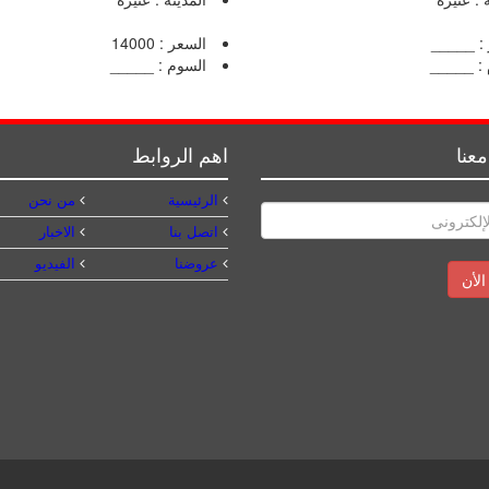
: _____
السعر : 14000
 : _____
السوم : _____
عنا
اهم الروابط
الرئيسية
من نحن
اتصل بنا
الاخبار
عروضنا
الفيديو